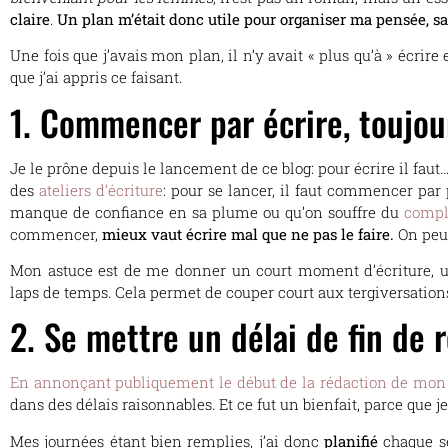
claire
.
Un plan m’était donc utile pour organiser ma pensée, sav
Une fois que j’avais mon plan, il n’y avait « plus qu’à » écrire 
que j’ai appris ce faisant.
1. Commencer par écrire, toujou
Je le prône depuis le lancement de ce blog: pour écrire il faut
des
ateliers d’écriture
: pour se lancer, il faut commencer par 
manque de confiance en sa plume ou qu’on souffre du
compl
commencer,
mieux vaut écrire mal que ne pas le faire.
On peut
Mon astuce est de me donner un court moment d’écriture, 
laps de temps. Cela permet de couper court aux tergiversation
2. Se mettre un délai de fin de 
En annonçant publiquement le début de la rédaction de mon 
dans des délais raisonnables. Et ce fut un bienfait, parce que j
Mes journées étant bien remplies, j’ai donc
planifié
chaque se