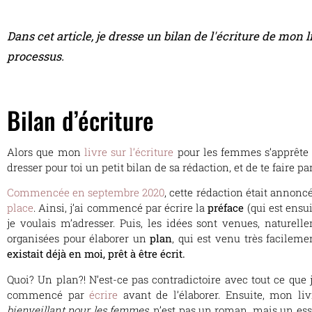
Dans cet article, je dresse un bilan de l'écriture de mon li
processus.
Bilan d’écriture
Alors que mon
livre sur l’écriture
pour les femmes s’apprête 
dresser pour toi un petit bilan de sa rédaction, et de te faire p
Commencée en septembre 2020
, cette rédaction était annonc
place
. Ainsi, j’ai commencé par écrire la
préface
(qui est ens
je voulais m’adresser. Puis, les idées sont venues, naturellem
organisées pour élaborer un
plan
, qui est venu très facilemen
existait déjà en moi, prêt à être écrit.
Quoi? Un plan?! N’est-ce pas contradictoire avec tout ce que 
commencé par
écrire
avant de l’élaborer. Ensuite, mon livr
bienveillant pour les femmes
, n’est pas un roman, mais un essai