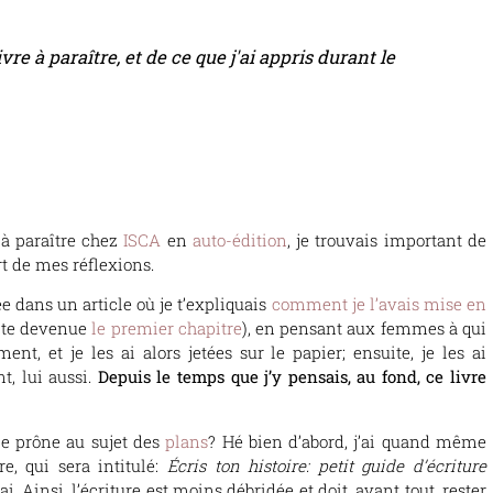
vre à paraître, et de ce que j'ai appris durant le
à paraître chez
ISCA
en
auto-édition
, je trouvais important de
art de mes réflexions.
ée dans un article où je t’expliquais
comment je l’avais mise en
uite devenue
le premier chapitre
), en pensant aux femmes à qui
ent, et je les ai alors jetées sur le papier; ensuite, je les ai
t, lui aussi.
Depuis le temps que j’y pensais, au fond, ce livre
je prône au sujet des
plans
? Hé bien d’abord, j’ai quand même
e, qui sera intitulé:
Écris ton histoire: petit guide d’écriture
. Ainsi, l’écriture est moins débridée et doit, avant tout, rester