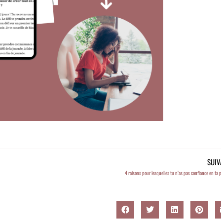
SUIV
4 raisons pour lesquelles tu n’as pas confiance en ta