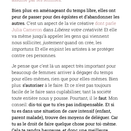
Bien plus: en aménageant du temps libre, elles ont
peur de passer pour des égoïstes et d’abandonner les
autres.
C’est un aspect de la vie créative
dont parle
Julia Cameron
dans
Libérez
votre créativité
. Et elle
va même jusqu’à appeler les gens qui viennent
nous solliciter,
justement
quand on crée, les
importuns
. Et elle enjoint les artistes à se protéger
contre ces personnes.
Je pense que c’est là un aspect très important pour
beaucoup de femmes: arriver à dégager du temps
pour elles-mêmes, rien que pour elles-mêmes. Bien
plus:
s’autoriser
à le faire. Et ce n’est pas toujours
facile de le faire sans cuplabiliser, tant la société
toute entière nous y pousse. Pourtant, il le
faut
. Mon
conseil:
dis-toi que tu n’es pas indispensable. Et si
tu es dans une situation de
care
intensif (enfant,
parent malade), trouve des moyens de déléguer. Car
tu as le droit de faire quelque chose pour toi-même.
Cela te rendra heureuse, et donc une meilleure