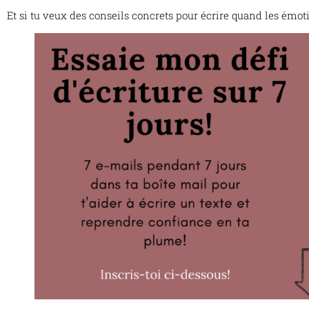
Et si tu veux des conseils concrets pour écrire quand les émo