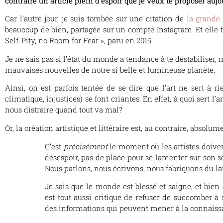
contraire un article plein d’espoir que je veux te proposer aujo
Car l’autre jour, je suis tombée sur une citation de
la grande
beaucoup de bien, partagée sur un compte Instagram. Et elle to
Self-Pity, no Room for Fear », paru en 2015.
Je ne sais pas si l’état du monde a tendance à te déstabiliser, m
mauvaises nouvelles de notre si belle et lumineuse planète.
Ainsi, on est parfois tentée de se dire que l’art ne sert à
climatique, injustices) se font criantes. En effet, à quoi sert l
nous distraire quand tout va mal?
Or, la création artistique et littéraire est, au contraire, absolu
C’est
précisément
le moment où les artistes doivent
désespoir, pas de place pour se lamenter sur son so
Nous parlons, nous écrivons, nous fabriquons du lan
Je sais que le monde est blessé et saigne, et bien 
est tout aussi critique de refuser de succomber à
des informations qui peuvent mener à la connaiss