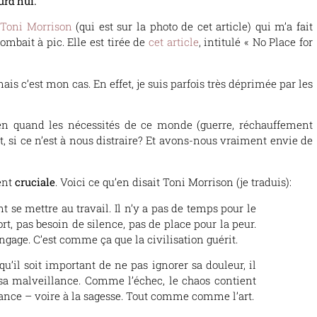
urd’hui.
 Toni Morrison
(qui est sur la photo de cet article) qui m’a fait
mbait à pic. Elle est tirée de
cet article
, intitulé « No Place for
ais c’est mon cas. En effet, je suis parfois très déprimée par les
 rien quand les nécessités de ce monde (guerre, réchauffement
’art, si ce n’est à nous distraire? Et avons-nous vraiment envie de
ment
cruciale
. Voici ce qu’en disait Toni Morrison (je traduis):
 se mettre au travail. Il n’y a pas de temps pour le
rt, pas besoin de silence, pas de place pour la peur.
gage. C’est comme ça que la civilisation guérit.
qu’il soit important de ne pas ignorer sa douleur, il
 sa malveillance. Comme l’échec, le chaos contient
ance – voire à la sagesse. Tout comme comme l’art.